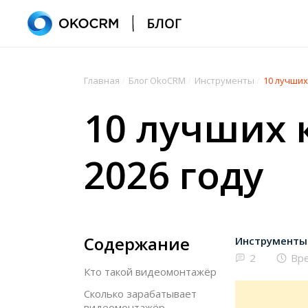
Главная
/
Блог OkoCRM
/
Инструменты
/
10 лучших
10 лучших 
2026 году
Содержание
Инструменты
2
Вре
Кто такой видеомонтажёр
Сколько зарабатывает
видеомонтажёр