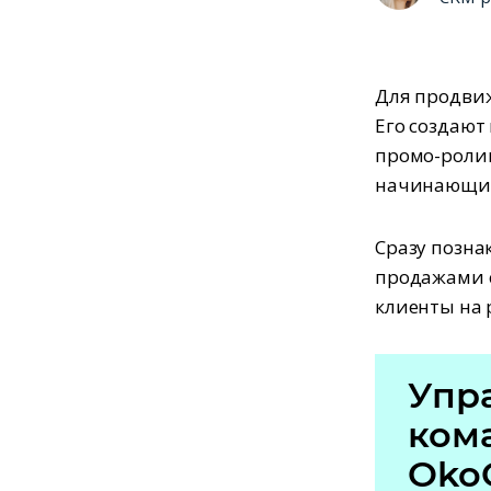
Для продвиж
Его создают
промо-роли
начинающих:
Сразу позна
продажами с
клиенты на 
Упр
ком
Oko