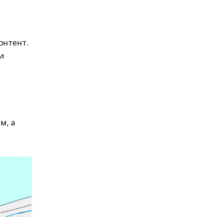
онтент.
и
м, а