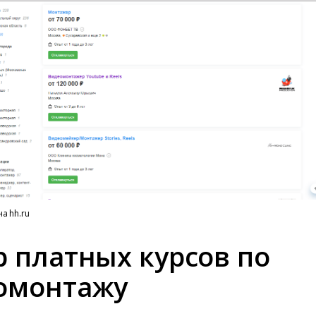
а hh.ru
р платных курсов по
омонтажу