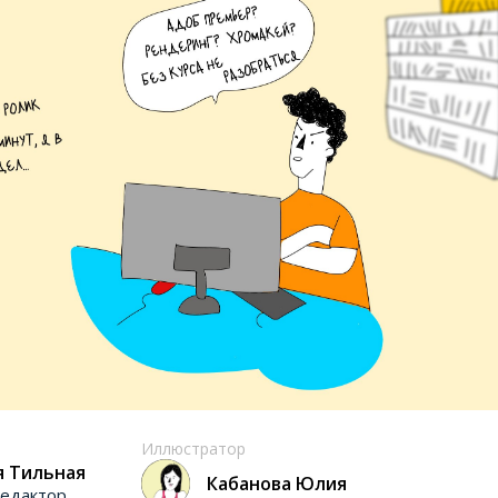
Иллюстратор
я Тильная
Кабанова Юлия
едактор