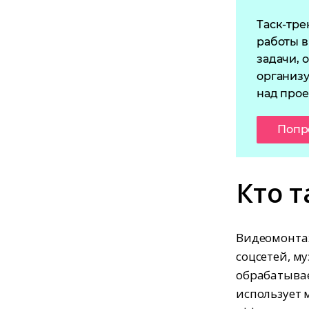
Таск-тре
работы в
задачи, 
организу
над прое
Попр
Кто 
Видеомонтаж
соцсетей, м
обрабатывае
использует м