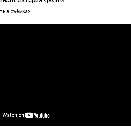
писать сценарий к ролику
ть в съёмках