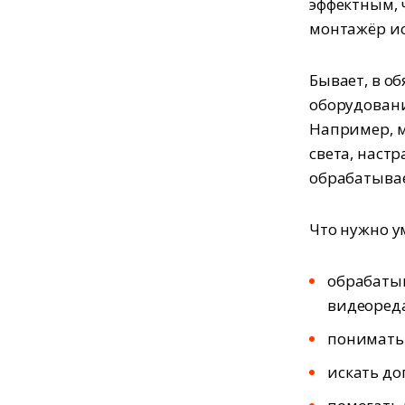
эффектным, 
монтажёр исп
Бывает, в о
оборудовани
Например, м
света, наст
обрабатывае
Что нужно у
обрабатыва
видеоред
понимать
искать до