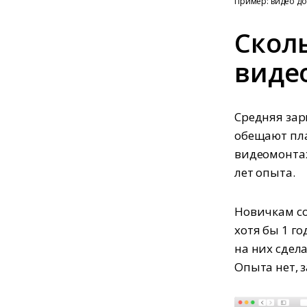
Пример: видео до
Скол
виде
Средняя зарп
обещают пла
видеомонтаж
лет опыта.
Новичкам со
хотя бы 1 г
на них сдел
Опыта нет, 