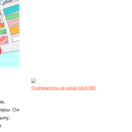
Подпишитесь на канал OkoCRM
e,
леры. Он
ыку,
о