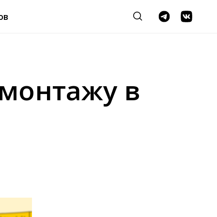
ов
омонтажу в