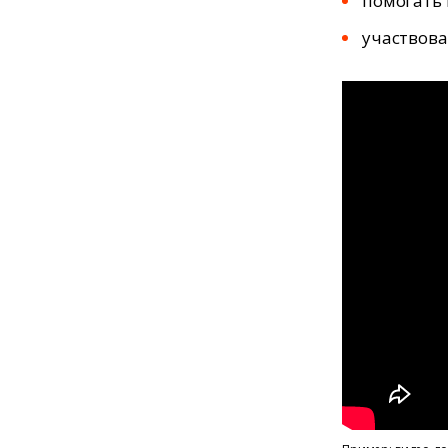
помогать 
участвова