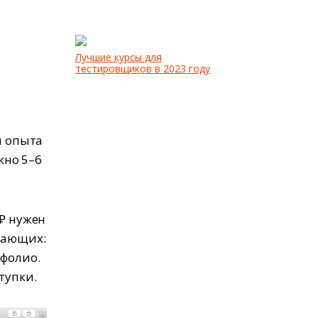
Лучшие курсы для
тестировщиков в 2023 году
и опыта
жно 5–6
 ₽ нужен
нающих:
тфолио.
тупки.