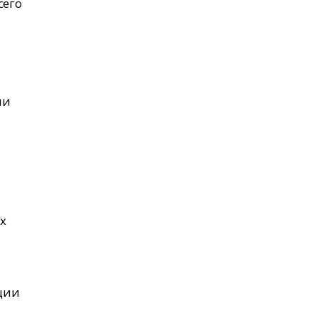
сего
ии
их
ции