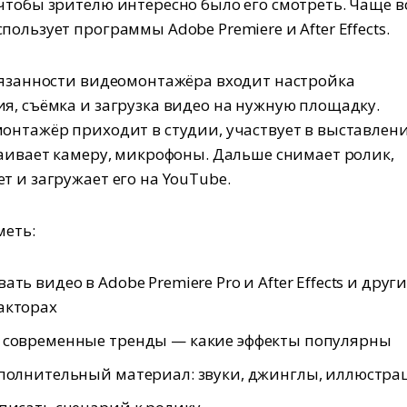
чтобы зрителю интересно было его смотреть. Чаще в
ользует программы Adobe Premiere и After Effects.
бязанности видеомонтажёра входит настройка
я, съёмка и загрузка видео на нужную площадку.
онтажёр приходит в студии, участвует в выставлен
раивает камеру, микрофоны. Дальше снимает ролик,
т и загружает его на YouTube.
меть:
ть видео в Adobe Premiere Pro и After Effects и друг
акторах
 современные тренды — какие эффекты популярны
полнительный материал: звуки, джинглы, иллюстра