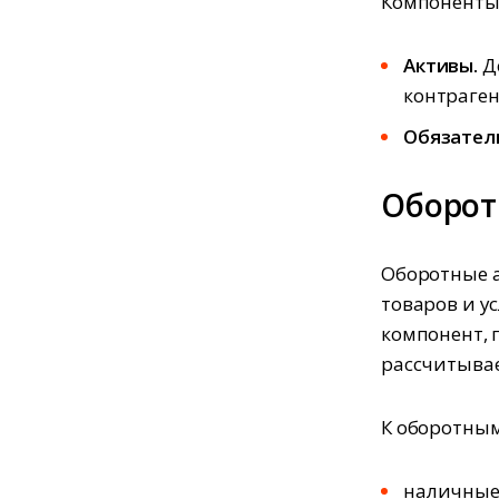
Компоненты 
Активы.
Де
контраге
Обязател
Оборот
Оборотные а
товаров и у
компонент, п
рассчитывае
К оборотным
наличные 