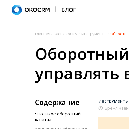
Главная
/
Блог OkoCRM
/
Инструменты
/
Оборотный
Оборотный 
управлять 
Содержание
Инструменты
Время чтен
Что такое оборотный
капитал
Компоненты оборотного