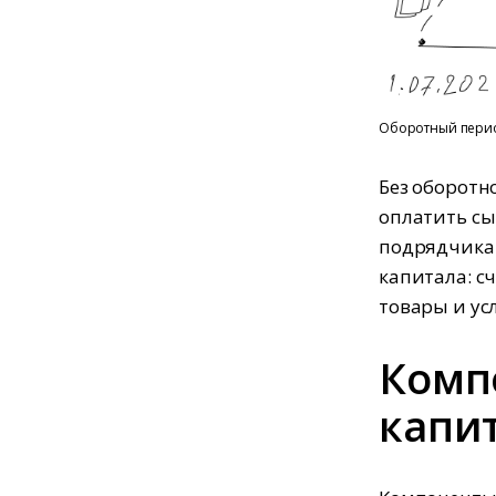
Оборотный период
Без оборотн
оплатить сы
подрядчика
капитала: с
товары и ус
Комп
капи