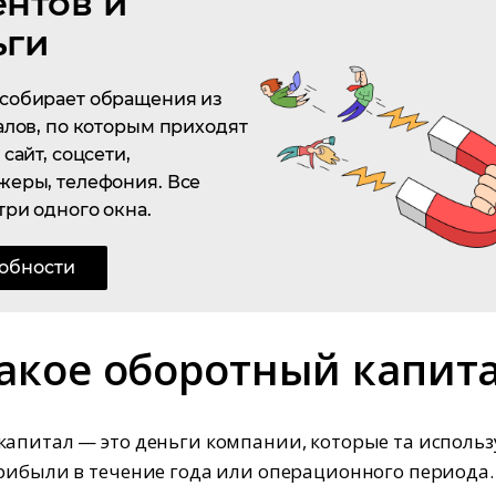
ентов и
ьги
собирает обращения из
алов, по которым приходят
сайт, соцсети,
жеры, телефония. Все
три одного окна.
обности
такое оборотный капит
апитал — это деньги компании, которые та использ
рибыли в течение года или операционного периода.