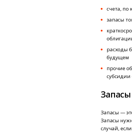
счета, по
запасы то
краткосро
облигаци
расходы б
будущем
прочие об
субсидии 
Запасы
Запасы — эт
Запасы нужн
случай, есл