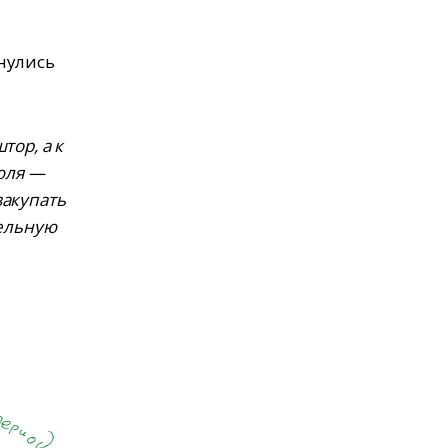
нулись
тор, а к
июля —
закупать
тельную