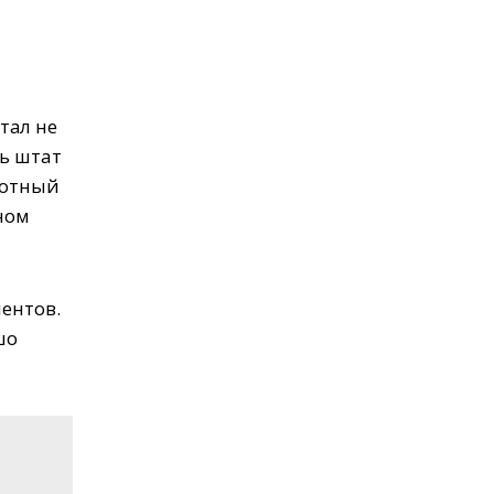
тал не
ть штат
ротный
тном
иентов.
шо