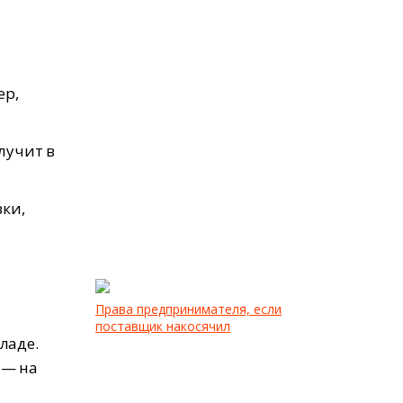
ер,
лучит в
ки,
Права предпринимателя, если
поставщик накосячил
ладе.
 — на