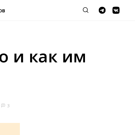
ов
о и как им
3