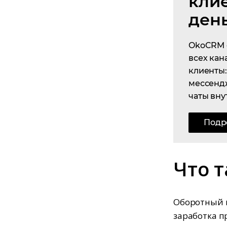
кли
ден
OkoCRM 
всех кан
клиенты: 
мессенд
чаты вну
Подр
Что 
Оборотный к
заработка п