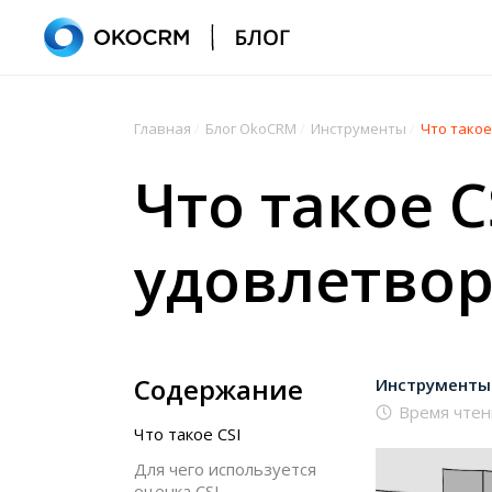
Главная
/
Блог OkoCRM
/
Инструменты
/
Что такое
Что такое C
удовлетвор
Содержание
Инструменты
Время чтен
Что такое CSI
Для чего используется
оценка CSI