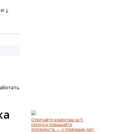
ли ↓
работать
ка
Отвечайте клиентам за 5
секунд и повышайте
лояльность — с помощью чат-