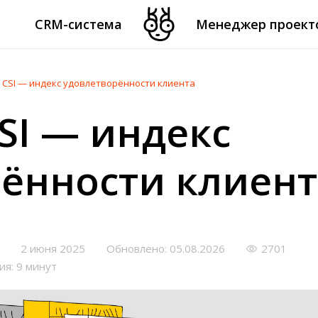
CRM-система
Менеджер проект
 CSI — индекс удовлетворённости клиента
SI — индекс
ённости клиент
2 июня 2025
Обновлено: 05.08.2026
2701
ия: 9 минут