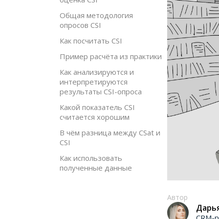
Общая методология
опросов CSI
Как посчитать CSI
Пример расчёта из практики
Как анализируются и
интерпретируются
результаты CSI-опроса
Какой показатель CSI
считается хорошим
В чём разница между CSat и
CSI
Как использовать
полученные данные
Автор
Дарь
CRM-р