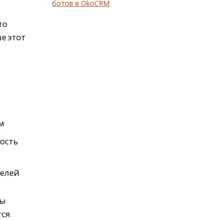
ботов в OkoCRM
то
е этот
м
ость
телей
ны
тся