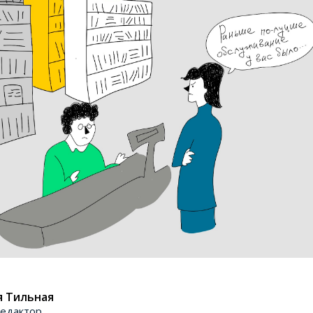
я Тильная
едактор