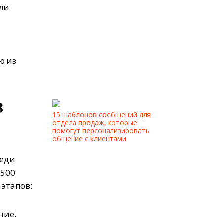
сли
ю из
в
15 шаблонов сообщений для
отдела продаж, которые
помогут персонализировать
общение с клиентами
реди
 500
 этапов:
ние.