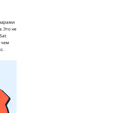
оварами
. Это не
Sat.
 чем
с.