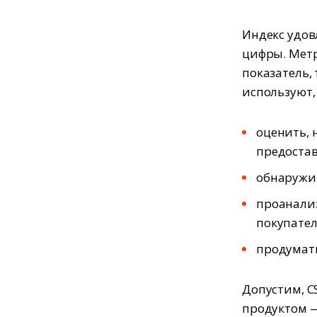
Индекс удовл
цифры. Метр
показатель,
используют,
оценить, 
предостав
обнаружит
проанализ
покупате
продумат
Допустим, C
продуктом —