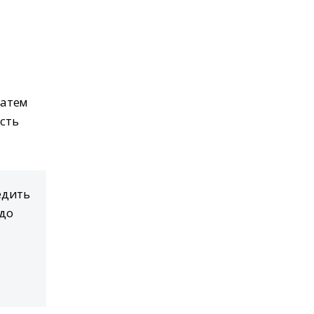
затем
есть
едить
до