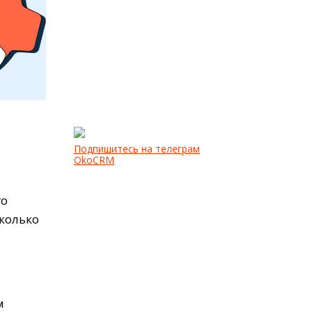
Подпишитесь на телеграм
OkoCRM
то
сколько
м