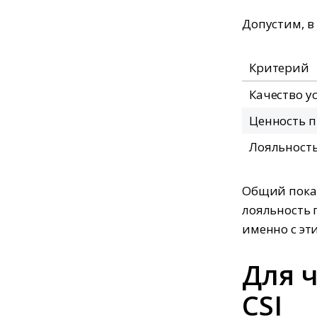
Допустим, в
Критерий
Качество у
Ценность п
Лояльност
Общий показ
лояльность 
именно с эт
Для ч
CSI