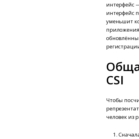
интерфейс —
интерфейс п
уменьшит ко
приложения 
обновлённый
регистрации
Обща
CSI
Чтобы посчи
репрезента
человек из р
Сначала