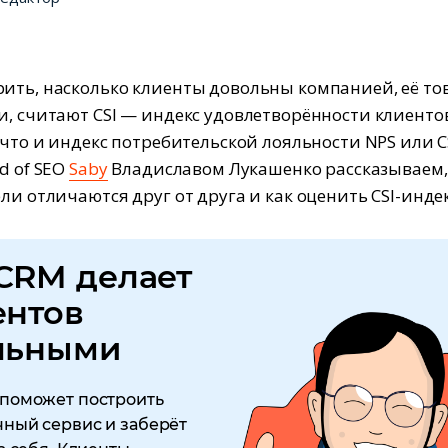
ить, насколько клиенты довольны компанией, её т
и, считают CSI — индекс удовлетворённости клиентов
 что и индекс потребительской лояльности NPS или C
d of SEO
Saby
Владиславом Лукашенко рассказываем,
ли отличаются друг от друга и как оценить CSI-индек
CRM делает
ентов
льными
поможет построить
ный сервис и заберёт