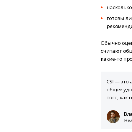
насколько
готовы ли
рекоменд
Обычно оцен
считают общ
какие-то пр
CSI — это
общее удо
того, как 
Вл
Hea