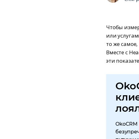
Чтобы измер
или услугам
то же самое,
Вместе с Hea
эти показате
Oko
кли
лоя
OkoCRM 
безупреч