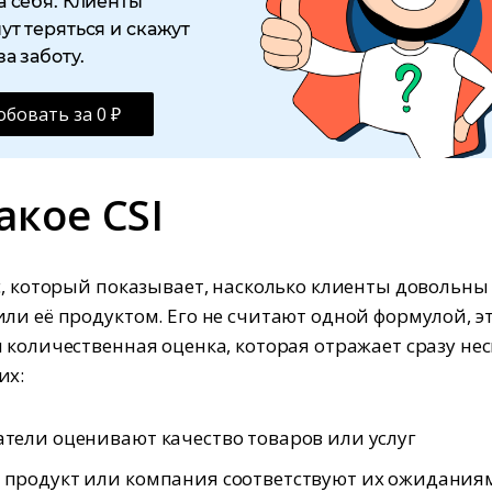
а себя. Клиенты
ут теряться и скажут
за заботу.
бовать за 0 ₽
акое CSI
с, который показывает, насколько клиенты довольны
ли её продуктом. Его не считают одной формулой, э
 количественная оценка, которая отражает сразу не
их:
атели оценивают качество товаров или услуг
 продукт или компания соответствуют их ожидания