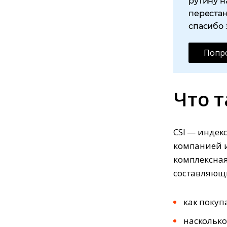
рутину н
перестан
спасибо 
Попро
Что т
CSI — индек
компанией и
комплексная
составляющ
как покуп
насколько