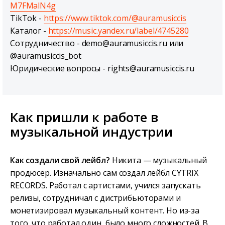
M7FMalN4g
TikTok -
https://www.tiktok.com/@auramusiccis
Каталог -
https://music.yandex.ru/label/4745280
Сотрудничество - demo@auramusiccis.ru или
@auramusiccis_bot
Юридические вопросы - rights@auramusiccis.ru
Как пришли к работе в
музыкальной индустрии
Как создали свой лейбл?
Никита — музыкальный
продюсер. Изначально сам создал лейбл CYTRIX
RECORDS. Работал с артистами, учился запускать
релизы, сотрудничал с дистрибьюторами и
монетизировал музыкальный контент. Но из-за
того, что работал один, было много сложностей. В