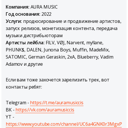
Компания:
AURA MUSIC
Год основания:
2022
Услуги:
продюсирование и продвижение артистов,
запуск релизов, монетизация контента, передача
музыки дистрибьюторам
Артисты лейбла:
FILV, VØJ, Narvent, my!lane,
PHUNK$, DALEN, Junona Boys, Muffin, MadeMix,
SATOMIC, German Geraskin, 2xA, Blueberry, Vadim
Adamov и другие
Если вам тоже захочется зарелизить трек, вот
контакты ребят:
Telegram -
https://t.me/auramusiccis
ВК -
https://vk.com/auramusiccis
YT -
https://www.youtube.com/channel/UC6a4GNK0r3MgxP