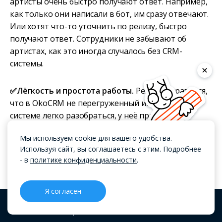
артисты очень быстро получают ответ. Например,
как только они написали в бот, им сразу отвечают.
Или хотят что-то уточнить по релизу, быстро
получают ответ. Сотрудники не забывают об
артистах, как это иногда случалось без CRM-
системы.
✅Лёгкость и простота работы.
Ребятам нравится,
что в OkoCRM не перегруженный интерфейс. В
системе легко разобраться, у неё приятный
интерфейс и удобное мобильное приложение,
Мы используем cookie для вашего удобства.
также без перегруза.
Используя сайт, вы соглашаетесь с этим. Подробнее
- в
политике конфиденциальности
.
Кейс ЦППК: как сделать +200%
к выручке с помощью CRM и
Я согласен
телефонии
CRM
Проекты
Блог
Меню