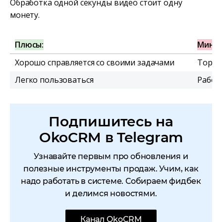
Обработка одной секунды видео стоит одну
монету.
Плюсы:
Минус
Хорошо справляется со своими задачами
Тормо
Легко пользоваться
Работ
Подпишитесь на
OkoCRM в Telegram
Узнавайте первым про обновления и
полезные инструменты продаж. Учим, как
надо работать в системе. Собираем фидбек
и делимся новостями.
Канал OkoCRM