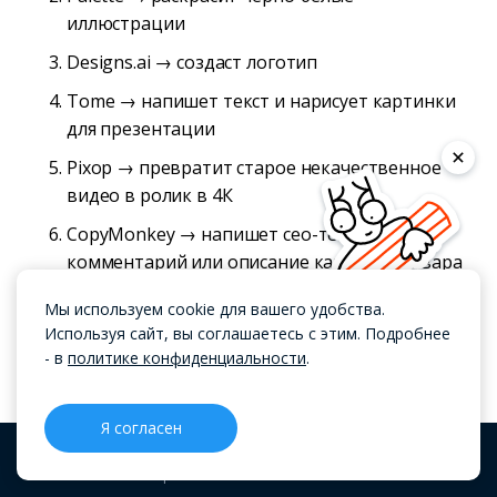
иллюстрации
Designs.ai → создаст логотип
Tome → напишет текст и нарисует картинки
для презентации
Pixop → превратит старое некачественное
видео в ролик в 4К
CopyMonkey → напишет сео-текст, пост,
комментарий или описание карточки товара
Мы используем cookie для вашего удобства.
Используя сайт, вы соглашаетесь с этим. Подробнее
OkoCRM в Telegram
- в
политике конфиденциальности
.
Только польза про OkoCRM. Обновления,
новости, инструменты продаж и кейсы
Я согласен
клиентов. Иногда шутим, но не сильно =)
CRM
Проекты
Блог
Меню