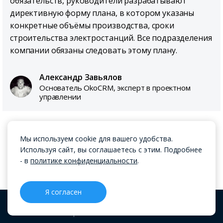
обязательств, руководители разрабатывают
директивную форму плана, в котором указаны
конкретные объёмы производства, сроки
строительства электростанций. Все подразделения
компании обязаны следовать этому плану.
Александр Завьялов
Основатель OkoCRM, эксперт в проектном
управлении
✍️ Индикативное.
Это более гибкая форма
Мы используем cookie для вашего удобства.
планирования. В плане может не быть точных
Используя сайт, вы соглашаетесь с этим. Подробнее
сроков или списка заданий, лишь этапы и
- в
политике конфиденциальности
.
примерное время окончания каждого этапа.
Я согласен
Например, стартап собирается разрабатывать
CRM
Проекты
Блог
Меню
новый продукт. Продакт описывает этапы работы,