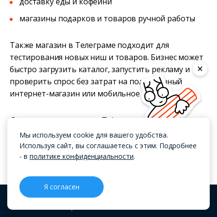
доставку еды и кофейни
магазины подарков и товаров ручной работы
Также магазин в Телеграме подходит для
тестирования новых ниш и товаров. Бизнес может
быстро загрузить каталог, запустить рекламу и
проверить спрос без затрат на полноценный
интернет-магазин или мобильное приложение.
Для крупных магазинов Telegram чаще становится
дополнительным каналом продаж. Например, сайт
Мы используем cookie для вашего удобства.
используют для SEO и рекламы, а — для общения с
Используя сайт, вы соглашаетесь с этим. Подробнее
клиентами, повторных заказов и автоматических
- в
политике конфиденциальности
.
уведомлений.
Я согласен
Зачем бизнесу нужны чат-боты
CRM
Проекты
Блог
Меню
в 2026 году