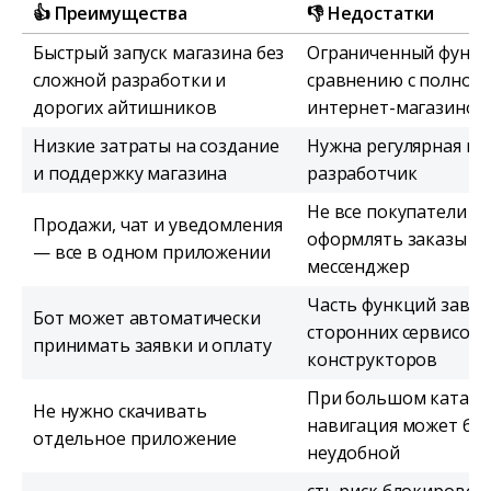
👍 Преимущества
👎 Недостатки
Быстрый запуск магазина без
Ограниченный функц
сложной разработки и
сравнению с полноц
дорогих айтишников
интернет-магазином
Низкие затраты на создание
Нужна регулярная п
и поддержку магазина
разработчик
Не все покупатели г
Продажи, чат и уведомления
оформлять заказы че
— все в одном приложении
мессенджер
Часть функций завис
Бот может автоматически
сторонних сервисов 
принимать заявки и оплату
конструкторов
При большом катало
Не нужно скачивать
навигация может бы
отдельное приложение
неудобной