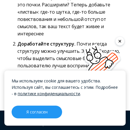
это почки. Расширили? Теперь добавьте
«листвы»: где-то шутка, где-то больше
повествования и небольшой отступ от
смыслов, так ваш текст будет живее и
интереснее
Доработайте структуру.
Почти всегда
структуру можно улучшить. Это необходимо,
чтобы выделить смысловые блоки и помочь
пользователю лучше воспринимать
информацию. Кроме того, если читатель не
осилит статью с первого раза, благодаря
Мы используем cookie для вашего удобства.
структуре, он быстро найдет, где остановился
Используя сайт, вы соглашаетесь с этим. Подробнее
- в
политике конфиденциальности
.
Доработайте содержимое примерами
.
Иллюстрируйте все, что можно
иллюстрировать. На примерах информация
Я согласен
гораздо лучше воспринимается, кроме того,
CRM
Проекты
Блог
Меню
они показывают пользователю решение