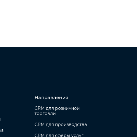
Направления
CRM для розничной
торговли
и
CRM для производства
ка
CRM для сферы услуг