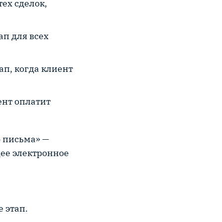
тех сделок,
ап для всех
п, когда клиент
ент оплатит
 письма» —
щее электронное
 этап.