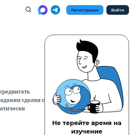
Регистрация
Войти
ередвигать
падании сделки с
матически
Не теряйте время на
изучение