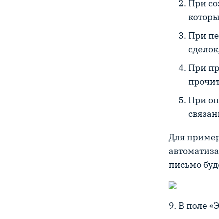
При со
которы
При пе
сделок
При пр
прочит
При оп
связан
Для пример
автоматиза
письмо буд
9. В поле 