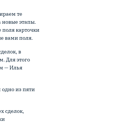
бираем те
а новые этапы.
 поля карточки
е вами поля.
делок, в
. Для этого
м — Илья
 одно из пяти
ех сделок,
ки