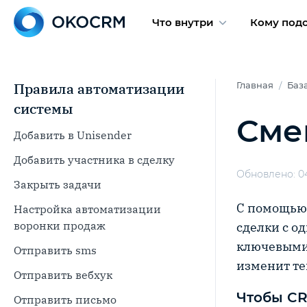
Что внутри
Кому под
Правила автоматизации
Главная
Баз
системы
Сме
Добавить в Unisender
Добавить участника в сделку
Обновлено: 04
Закрыть задачи
С помощью 
Настройка автоматизации
воронки продаж
сделки с о
ключевыми 
Отправить sms
изменит те
Отправить вебхук
Чтобы CR
Отправить письмо