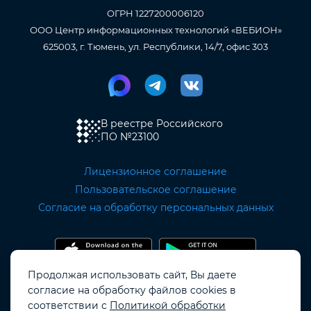
ОГРН 1227200006120
ООО Центр информационных технологий «ВЕБИОН»
625003, г. Тюмень, ул. Республики, 14/7, офис 303
В реестре Российского
ПО
№23100
Лицензионное соглашение
Пользовательское соглашение
Согласие на обработку персональных данных
Продолжая использовать сайт, Вы даете
согласие на обработку файлов cookies в
Copyright OKOCRM © 2019 - 2026.
соответствии с
Политикой обработки