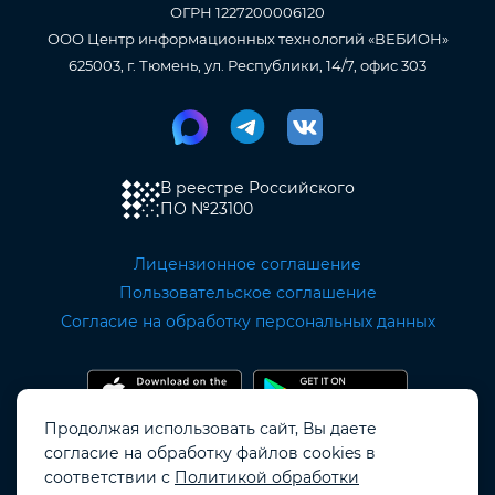
ОГРН 1227200006120
ООО Центр информационных технологий «ВЕБИОН»
625003, г. Тюмень, ул. Республики, 14/7, офис 303
В реестре Российского
ПО
№23100
Лицензионное соглашение
Пользовательское соглашение
Согласие на обработку персональных данных
Продолжая использовать сайт, Вы даете
согласие на обработку файлов cookies в
Copyright OKOCRM © 2019 - 2026.
соответствии с
Политикой обработки
Все права защищены.