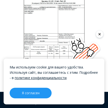
Мы используем cookie для вашего удобства.
Используя сайт, вы соглашаетесь с этим. Подробнее
- в
политике конфиденциальности
.
Пример инвойса.
Я согласен
Упаковочный лист.
Документ нужен перевозчику
для доставки товара, его проверяют на таможне. В
CRM
Проекты
Блог
Меню