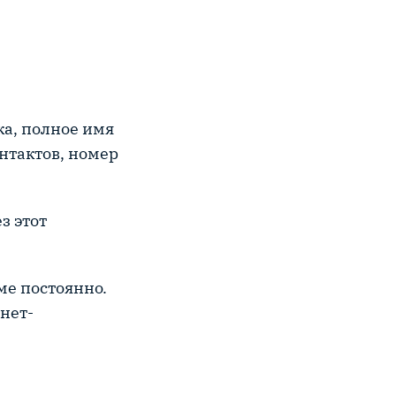
ка, полное имя
онтактов, номер
з этот
ме постоянно.
рнет-