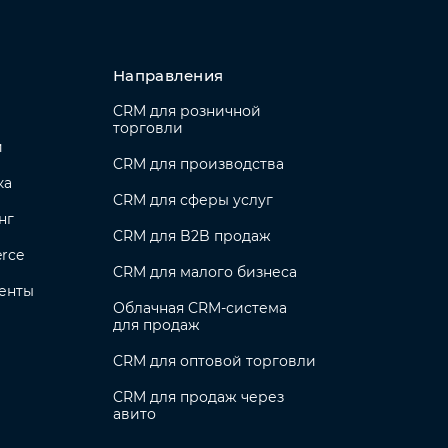
Направления
CRM для розничной
торговли
и
CRM для производства
ка
CRM для сферы услуг
нг
CRM для B2B продаж
rce
CRM для малого бизнеса
енты
Облачная CRM-система
для продаж
CRM для оптовой торговли
CRM для продаж через
авито