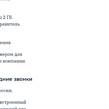
 2 ГБ.
правитель
ения.
джером для
 и компании
дние звонки
оссии.
 встроенный
ложений для