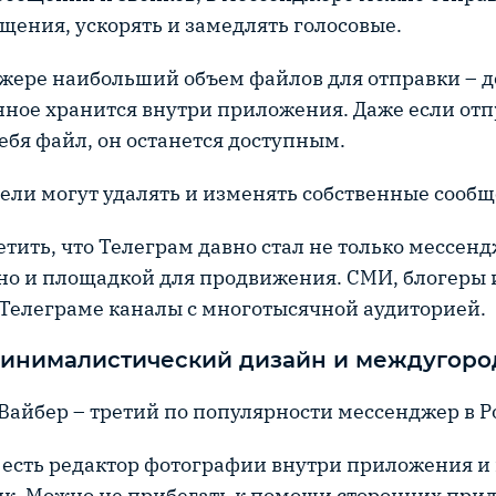
щения, ускорять и замедлять голосовые.
жере наибольший объем файлов для отправки – до
ное хранится внутри приложения. Даже если от
себя файл, он останется доступным.
ели могут удалять и изменять собственные сообщ
етить, что Телеграм давно стал не только мессен
но и площадкой для продвижения. СМИ, блогеры
 Телеграме каналы с многотысячной аудиторией.
 минималистический дизайн и междугоро
 Вайбер – третий по популярности мессенджер в Р
 есть редактор фотографии внутри приложения и
к. Можно не прибегать к помощи сторонних при