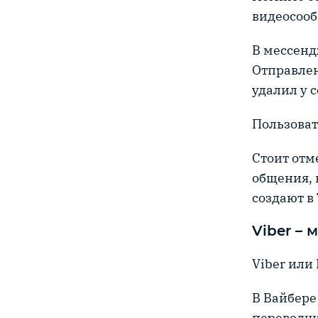
видеосооб
В мессенд
Отправлен
удалил у 
Пользоват
Стоит отм
общения, 
создают в
Viber –
Viber или
В Вайбере
переводчи