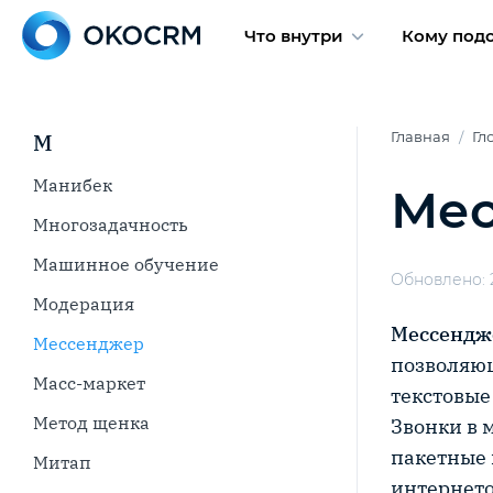
Что внутри
Кому под
М
Главная
Гл
Манибек
Ме
Многозадачность
Машинное обучение
Обновлено: 
Модерация
Мессендж
Мессенджер
позволяющ
Масс-маркет
текстовые
Метод щенка
Звонки в 
пакетные 
Митап
интернето