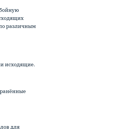
ебойную
исходящих
 по различным
 и исходящие.
транённые
олов для