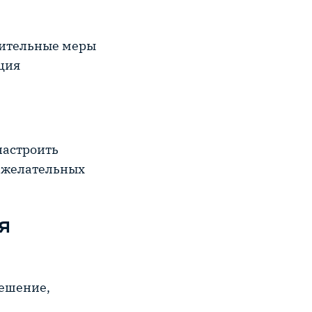
нительные меры
ция
настроить
нежелательных
я
решение,