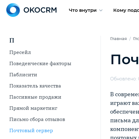
Что внутри
Кому под
П
Главная
Гл
Пресейл
Поч
Поведенческие факторы
Паблисити
Обновлено: 0
Показатель качества
В совреме
Пассивные продажи
играют ва
Прямой маркетинг
обеспечен
Письмо сбора отзывов
письма дл
компонент
Почтовый сервер
почтовых к