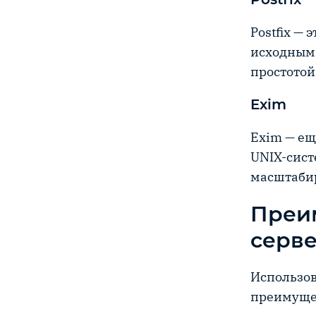
Postfix —
исходным 
простотой
Exim
Exim — ещ
UNIX-сист
масштаби
Преи
серв
Использов
преимуще