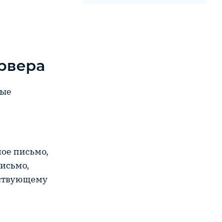
рвера
рые
ное письмо,
письмо,
етствующему