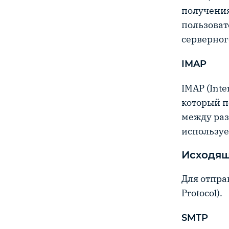
получения
пользоват
серверног
IMAP
IMAP (Inte
который п
между раз
используе
Исходящ
Для отпра
Protocol).
SMTP