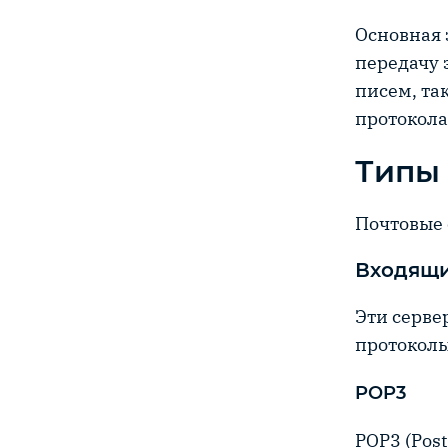
Основная 
передачу 
писем, та
протокола
Типы 
Почтовые 
Входящи
Эти серве
протоколы
POP3
POP3 (Post