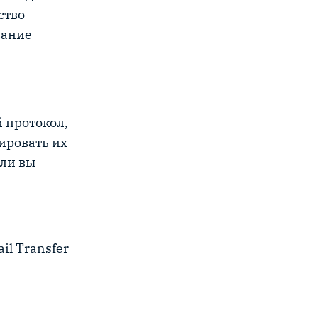
ство
вание
й протокол,
ировать их
сли вы
il Transfer