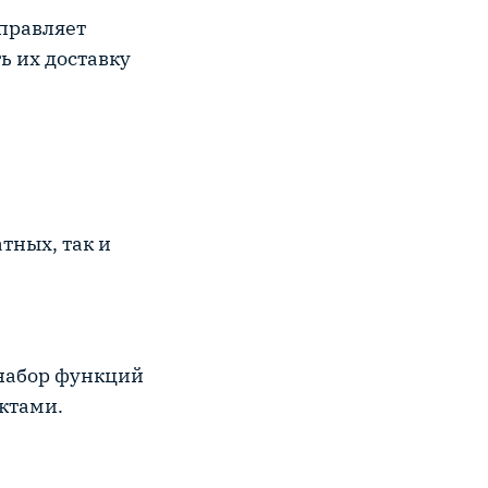
управляет
ь их доставку
тных, так и
 набор функций
ктами.