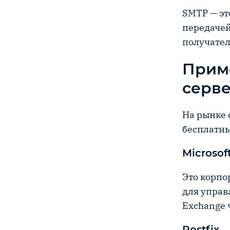
SMTP — эт
передачей
получател
Прим
серв
На рынке 
бесплатны
Microsof
Это корпо
для управ
Exchange 
Postfix