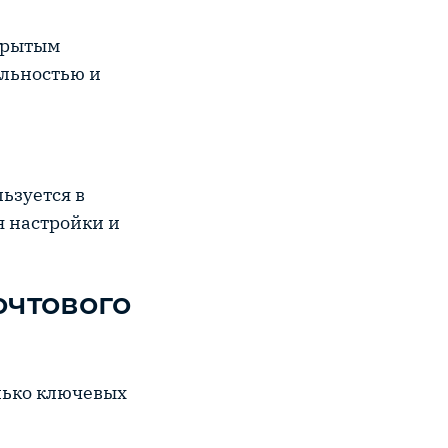
ткрытым
ельностью и
ьзуется в
я настройки и
очтового
лько ключевых