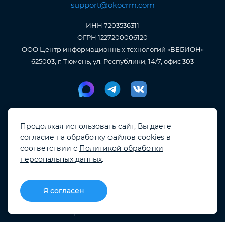
support@okocrm.com
ИНН 7203536311
ОГРН 1227200006120
ООО Центр информационных технологий «ВЕБИОН»
625003, г. Тюмень, ул. Республики, 14/7, офис 303
В реестре Российского
Продолжая использовать сайт, Вы даете
ПО
№23100
согласие на обработку файлов cookies в
соответствии с
Политикой обработки
Лицензионное соглашение
персональных данных
.
Пользовательское соглашение
Согласие на обработку персональных данных
Я согласен
CRM
Проекты
Блог
Меню