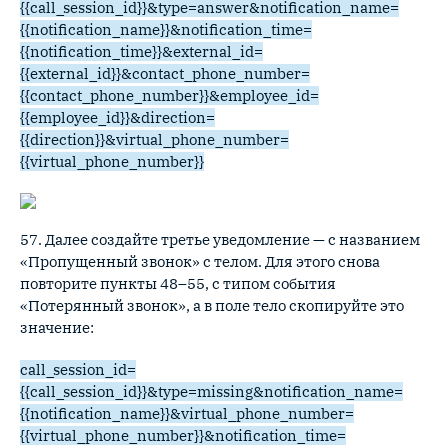
{{call_session_id}}&type=answer&notification_name=
{{notification_name}}&notification_time=
{{notification_time}}&external_id=
{{external_id}}&contact_phone_number=
{{contact_phone_number}}&employee_id=
{{employee_id}}&direction=
{{direction}}&virtual_phone_number=
{{virtual_phone_number}}
57. Далее создайте третье уведомление — с названием
«Пропущенный звонок» с телом. Для этого снова
повторите пункты 48–55, с типом события
«Потерянный звонок», а в поле тело скопируйте это
значение:
call_session_id=
{{call_session_id}}&type=missing&notification_name=
{{notification_name}}&virtual_phone_number=
{{virtual_phone_number}}&notification_time=